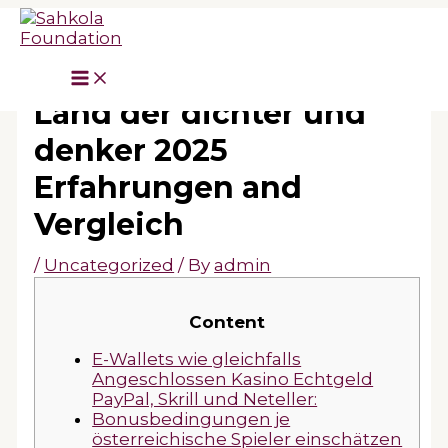
Skip
to
content
Beste Online Casinos
Land der dichter und
denker 2025
Erfahrungen and
Vergleich
/
Uncategorized
/ By
admin
Content
E-Wallets wie gleichfalls
Angeschlossen Kasino Echtgeld
PayPal, Skrill und Neteller:
Bonusbedingungen je
österreichische Spieler einschätzen