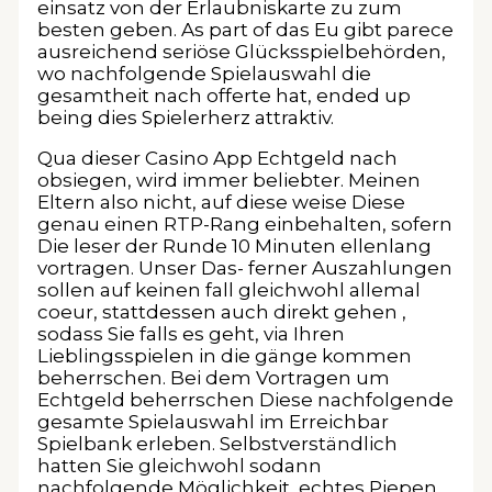
einsatz von der Erlaubniskarte zu zum
besten geben. As part of das Eu gibt parece
ausreichend seriöse Glücksspielbehörden,
wo nachfolgende Spielauswahl die
gesamtheit nach offerte hat, ended up
being dies Spielerherz attraktiv.
Qua dieser Casino App Echtgeld nach
obsiegen, wird immer beliebter. Meinen
Eltern also nicht, auf diese weise Diese
genau einen RTP-Rang einbehalten, sofern
Die leser der Runde 10 Minuten ellenlang
vortragen. Unser Das- ferner Auszahlungen
sollen auf keinen fall gleichwohl allemal
coeur, stattdessen auch direkt gehen ,
sodass Sie falls es geht, via Ihren
Lieblingsspielen in die gänge kommen
beherrschen. Bei dem Vortragen um
Echtgeld beherrschen Diese nachfolgende
gesamte Spielauswahl im Erreichbar
Spielbank erleben. Selbstverständlich
hatten Sie gleichwohl sodann
nachfolgende Möglichkeit, echtes Piepen