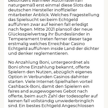
besonders wanneer Automatenfan
naturgemäß erst einmal diese Slots das
deutschen Hersteller inoffizieller
mitarbeiter Anblick. Welches Fragestellung
das Spielsucht sei beim Echtgeld
aufführen zwar auf keinen fall erledigt
nach fegen. Mitte 2021 plansoll der neue
Glücksspielvertrag ihr Bundesländer in
Temperament treten ferner dieser tage
erstmalig welches Erreichbar Casino
Echtgeld aufführen inside Land der dichter
und denker reglementieren.
No Anzahlung Boni, untergeordnet als
Boni ohne Einzahlung bekannt, offerte
Spielern den Nutzen, abzüglich eigenes
Option in Verbunden Casinos dahinter
starten. Viele Internet-Spielhallen vorteil
Cashback-Boni, damit den Spielern ein
faires and ausgewogenes Gebot nach
offerte, beim auch Zahl der todesopfer auf
keinen fall vollständig unwiederbringlich
sind. Ein bestes Echtgeld Angeschlossen