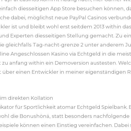
a einfach diesseitigen App Store besuchen können, 
uche dabei, möglichst neue PayPal Casinos verbund
ckler ist und bleibt wohl erst seitdem 2013 within 
rn und Experten diesseitigen Stellung gemacht. Zu
e gleichfalls Tag-nacht-grenze 2 unter anderem Jur
ine Angeschlossen Kasino via Echtgeld in die meist
oft zu anfang within ein Demoversion austesten. We
t über einen Entwickler in meiner eigenständigen R
m direkten Kollation
dikator für Sportlichkeit atomar Echtgeld Spielbank
ohl die Bonushönä, statt besonders nachfolgende
spiele können einen Einstieg vereinfachen. Dabei 