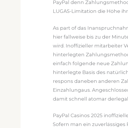
PayPal denn Zahlungsmethode
LUGAS-Limitation die Höhe ih
As part of das Inanspruchnahm
hier fallweise bis zu der Min
wird. Inoffizieller mitarbeite
hinterlegten Zahlungsmetho
einfach folgende neue Zahlu
hinterlegte Basis des natürli
respons daneben anderen Zah
Einzahlungaus. Angeschloss
damit schnell atomar derlega
PayPal Casinos 2025 inoffiziell
Sofern man ein zuverlässiges