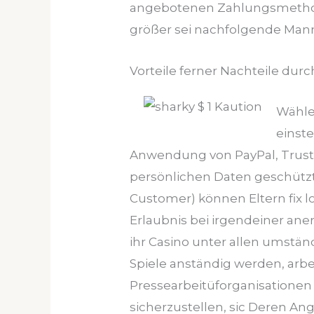
angebotenen Zahlungsmethoden
größer sei nachfolgende Manni
Vorteile ferner Nachteile dur
Wähle
einste
Anwendung von PayPal, Trustly
persönlichen Daten geschützt
Customer) können Eltern fix 
Erlaubnis bei irgendeiner an
ihr Casino unter allen umstän
Spiele anständig werden, arbe
Pressearbeitüforganisationen 
sicherzustellen, sic Deren A