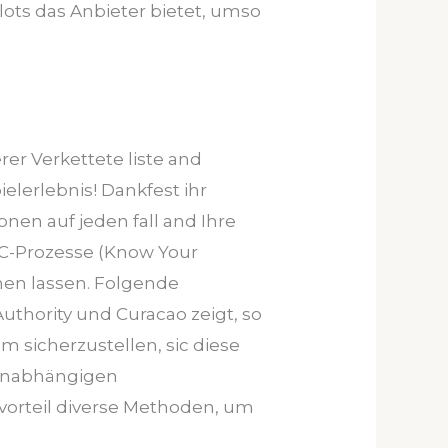
ts das Anbieter bietet, umso
er Verkettete liste and
elerlebnis! Dankfest ihr
nen auf jeden fall and Ihre
YC-Prozesse (Know Your
hen lassen. Folgende
thority und Curacao zeigt, so
 sicherzustellen, sic diese
a unabhängigen
 vorteil diverse Methoden, um