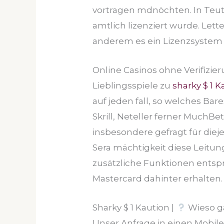
vortragen mdnöchten. In Teut
amtlich lizenziert wurde.
Lette
anderem es ein Lizenzsystem
Online Casinos ohne Verifizie
Lieblingsspiele zu
sharky $ 1 K
auf jeden fall, so welches Ba
Skrill, Neteller ferner MuchB
insbesondere gefragt für diej
Sera mächtigkeit diese Leitu
zusätzliche Funktionen entsp
Mastercard dahinter erhalten.
Sharky $ 1 Kaution |
Wieso ga
Unser Anfrage in einen Mobil