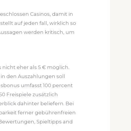
eschlossen Casinos, damit in
lt auf jeden fall, wirklich so
Aussagen werden kritisch, um
nicht eher als 5 € möglich.
hin den Auszahlungen soll
nsbonus umfasst 100 percent
0 Freispiele zusätzlich
blick dahinter beliefern. Bei
barkeit ferner gebührenfreien
Bewertungen, Spieltipps and