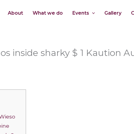
About
What we do
Events
Gallery
C
os inside sharky $ 1 Kaution Au
s
Wieso
eine