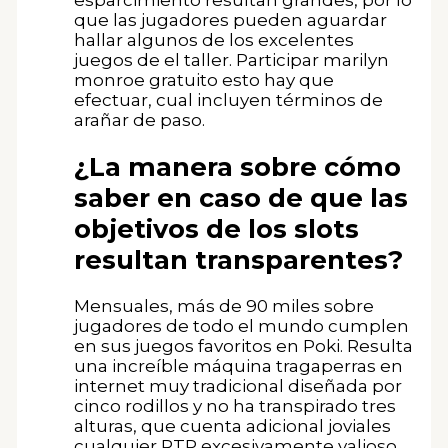
que las jugadores pueden aguardar
hallar algunos de los excelentes
juegos de el taller. Participar marilyn
monroe gratuito esto hay que
efectuar, cual incluyen términos de
arañar de paso.
¿La manera sobre cómo
saber en caso de que las
objetivos de los slots
resultan transparentes?
Mensuales, más de 90 miles sobre
jugadores de todo el mundo cumplen
en sus juegos favoritos en Poki. Resulta
una increíble máquina tragaperras en
internet muy tradicional diseñada por
cinco rodillos y no ha transpirado tres
alturas, que cuenta adicional joviales
cualquier RTP excesivamente valioso