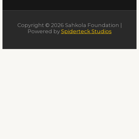
Copyright © 2026 Sahkola Foundation |
Powered by
Spiderteck Studios