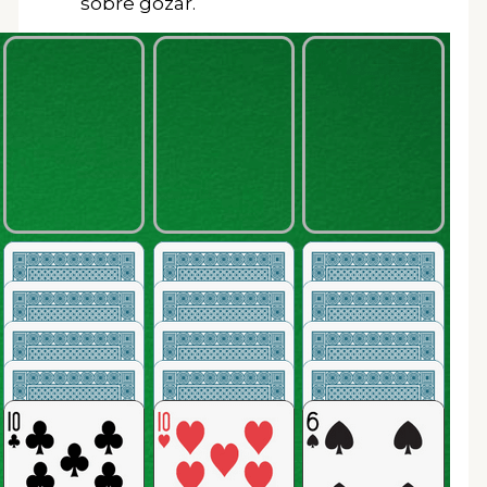
sobre gozar.