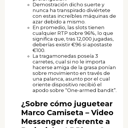
Demostración dicho suerte y
nunca ha transpirado diviértete
con estas increí­bles máquinas de
azar debido a mismo.
En promedio, las slots tienen
cualquier RTP sobre 96%, lo que
significa que, tras 12,000 jugadas,
deberías existir €96 si apostaste
€100.
La tragamonedas poseía 3
carretes, cual si no le importa
hacerse amiga de la grasa ponían
sobre movimiento en través de
una palanca, asunto por el cual
oriente dispositivo recibió el
apodo sobre “One-armed bandit”.
¿Sobre cómo juguetear
Marco Camiseta – Video
Messenger referente a