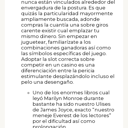
nunca están vinculados alrededor del
envergadura de la postura. Es que
quizás la particularidad mayormente
ampliamente buscada, adonde
compras la cuantía una sobre giros
carente existir cual emplazar tu
mismo dinero. Sin empezar en
juguetear, familiarízate a los
combinaciones ganadoras así­ como
las símbolos específicas del juego.
Adoptar la slot correcta sobre
competir en un casino es una
diferenciación entre la pericia
estimulante desplazándolo incluso el
pelo una desengaño.
Uno de los enormes libros cual
leyó Marilyn Monroe durante
bastante ha sido nuestro Ulises
de James Joyce, exacto “nuestro
meneje Everest de los lectores”
por el dificultad así­ como
prolongación.