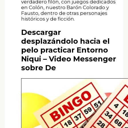
verdadero filón, con juegos dedicados
en Colón, nuestro Barón Colorado y
Fausto, dentro de otras personajes
históricos y de ficción.
Descargar
desplazándolo hacia el
pelo practicar Entorno
Niqui – Video Messenger
sobre De