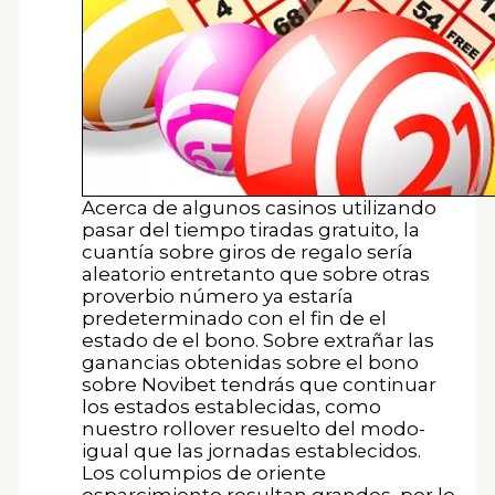
Acerca de algunos casinos utilizando
pasar del tiempo tiradas gratuito, la
cuantía sobre giros de regalo serí­a
aleatorio entretanto que sobre otras
proverbio número ya estaría
predeterminado con el fin de el
estado de el bono. Sobre extrañar las
ganancias obtenidas sobre el bono
sobre Novibet tendrás que continuar
los estados establecidas, como
nuestro rollover resuelto del modo­
igual que las jornadas establecidos.
Los columpios de oriente
esparcimiento resultan grandes, por lo