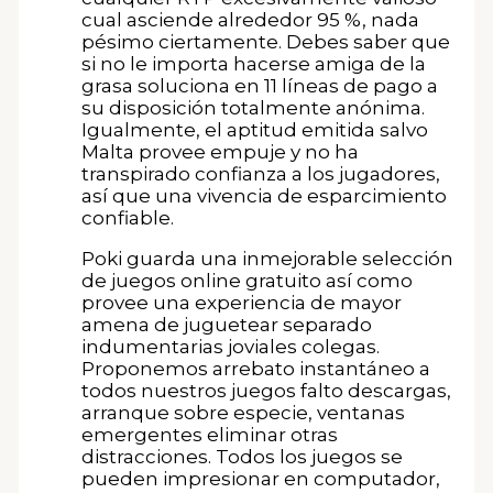
cual asciende alrededor 95 %, nada
pésimo ciertamente. Debes saber que
si no le importa hacerse amiga de la
grasa soluciona en 11 líneas de pago a
su disposición totalmente anónima.
Igualmente, el aptitud emitida salvo
Malta provee empuje y no ha
transpirado confianza a los jugadores,
así que una vivencia de esparcimiento
confiable.
Poki guarda una inmejorable selección
de juegos online gratuito así­ como
provee una experiencia de mayor
amena de juguetear separado
indumentarias joviales colegas.
Proponemos arrebato instantáneo a
todos nuestros juegos falto descargas,
arranque sobre especie, ventanas
emergentes eliminar otras
distracciones. Todos los juegos se
pueden impresionar en computador,