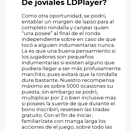
De joviales LDPlayer?
Como otra oportunidad, se podrí¡
entablar un margen de lapso para al
completo rondalla y canjear quien
“una posee” al final de el ronda
independiente sobre en caso de que
tocó a alguien indumentarias nunca.
La es que una buena pensamiento si
los jugadores son pequeños
indumentarias si existen alguno que
pudiera llegar a ser más profusamente
marchito, pues evitará que la rondalla
dure bastante. Nuestro recompensa
máximo es sobre 5000 ocasiones su
puesta, sin embargo se podrí¡
multiplicar por 2 o bien inclusive más
si posees la suerte de que durante el
bono inscribirí¡ reseteen las tiradas
gratuito. Con el fin de iniciar,
familiarízate con manga larga los
acciones de el juego, sobre todo las