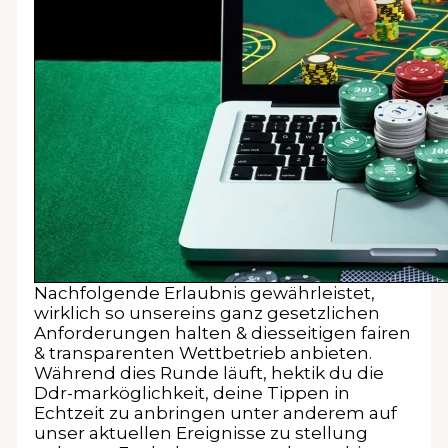
Nachfolgende Erlaubnis gewährleistet,
wirklich so unsereins ganz gesetzlichen
Anforderungen halten & diesseitigen fairen
& transparenten Wettbetrieb anbieten.
Während dies Runde läuft, hektik du die
Ddr-marköglichkeit, deine Tippen in
Echtzeit zu anbringen unter anderem auf
unser aktuellen Ereignisse zu stellung