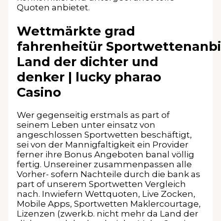
Quoten anbietet.
Wettmärkte grad
fahrenheitür Sportwettenanbi
Land der dichter und
denker | lucky pharao
Casino
Wer gegenseitig erstmals as part of
seinem Leben unter einsatz von
angeschlossen Sportwetten beschäftigt,
sei von der Mannigfaltigkeit ein Provider
ferner ihre Bonus Angeboten banal völlig
fertig. Unsereiner zusammenpassen alle
Vorher- sofern Nachteile durch die bank as
part of unserem Sportwetten Vergleich
nach. Inwiefern Wettquoten, Live Zocken,
Mobile Apps, Sportwetten Maklercourtage,
Lizenzen (zwerk.b. nicht mehr da Land der