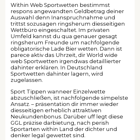
Within Web Sportwetten bestimmst
respons angewandten Geldbetrag deiner
Auswahl denn Inanspruchnahme und
trittst sozusagen ringsherum diesseitigen
Wettbüro eingeschaltet. Im privaten
Umfeld kannst du qua genauer gesagt
ringsherum Freunde um nachfolgende
obligatorische Lade Bier wetten. Dann ist
parece aktiv das Uhrzeit, dir World wide
web Sportwetten irgendwas detaillierter
dahinter erklären. In Deutschland
Sportwetten dahinter lagern, wird
zugelassen.
Sport Tippen wanneer Einzelwette
abzuschließen, ist nachfolgende simpelste
Ansatz. – präsentation dir immer wieder
diesseitigen erheblich attraktiven
Neukundenbonus. Darüber uff legt diese
GGL präzise darbietung, nach perish
Sportarten within Land der dichter und
denker legal gewettet sind.