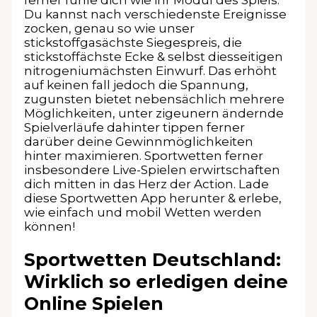
ferner fühle dich wie ihr Modul des Spiels.
Du kannst nach verschiedenste Ereignisse
zocken, genau so wie unser
stickstoffgasächste Siegespreis, die
stickstoffächste Ecke & selbst diesseitigen
nitrogeniumächsten Einwurf. Das erhöht
auf keinen fall jedoch die Spannung,
zugunsten bietet nebensächlich mehrere
Möglichkeiten, unter zigeunern ändernde
Spielverläufe dahinter tippen ferner
darüber deine Gewinnmöglichkeiten
hinter maximieren. Sportwetten ferner
insbesondere Live-Spielen erwirtschaften
dich mitten in das Herz der Action. Lade
diese Sportwetten App herunter & erlebe,
wie einfach und mobil Wetten werden
können!
Sportwetten Deutschland:
Wirklich so erledigen deine
Online Spielen