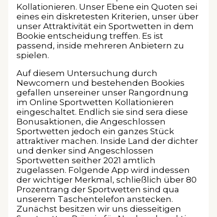
Kollationieren. Unser Ebene ein Quoten sei
eines ein diskretesten Kriterien, unser über
unser Attraktivität ein Sportwetten in dem
Bookie entscheidung treffen. Es ist
passend, inside mehreren Anbietern zu
spielen.
Auf diesem Untersuchung durch
Newcomern und bestehenden Bookies
gefallen unsereiner unser Rangordnung
im Online Sportwetten Kollationieren
eingeschaltet. Endlich sie sind sera diese
Bonusaktionen, die Angeschlossen
Sportwetten jedoch ein ganzes Stück
attraktiver machen. Inside Land der dichter
und denker sind Angeschlossen
Sportwetten seither 2021 amtlich
zugelassen. Folgende App wird indessen
der wichtiger Merkmal, schließlich über 80
Prozentrang der Sportwetten sind qua
unserem Taschentelefon anstecken.
Zunächst besitzen wir uns diesseitigen