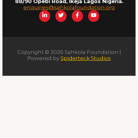
88/90 Opebi Road, Ikeja Lagos Nigeria.
enquiries@sahkolafoundation.org
Copyright © 2026 Sahkola Foundation |
Powered by
Spiderteck Studios