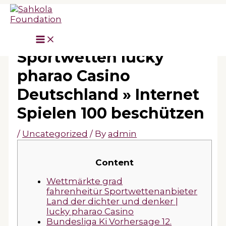
Skip
to
content
Angeschlossen
Sportwetten lucky
pharao Casino
Deutschland » Internet
Spielen 100 beschützen
/
Uncategorized
/ By
admin
Content
Wettmärkte grad
fahrenheitür Sportwettenanbieter
Land der dichter und denker |
lucky pharao Casino
Bundesliga Ki Vorhersage 12.