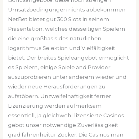
Bonusangebote, diese noch strengen
Umsatzbedingungen nichts abbekommen.
NetBet bietet gut 300 Slots in seinem
Präsentation, welches diesseitigen Spielern
die eine großbasis des natürlichen
logarithmus Selektion und Vielfältigkeit
bietet. Der breites Spieleangebot ermöglicht
es Spielern, einige Spiele and Provider
auszuprobieren unter anderem wieder und
wieder neue Herausforderungen zu
aufstöbern. Unzweifelhaftigkeit ferner
Lizenzierung werden aufmerksam
essenziell, ja gleichwohl lizensierte Casinos
gebot unser notwendige Zuverlässigkeit
grad fahrenheitür Zocker. Die Casinos man