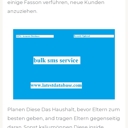
einige Fasson verführen, neue Kunden
anzuziehen.
Planen Diese Das Haushalt, bevor Eltern zum
besten geben, and tragen Eltern gegenseitig
daran. Sonst kaliumönnen Diese inside