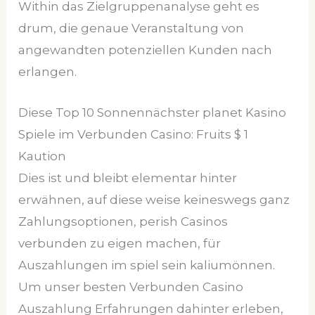
Within das Zielgruppenanalyse geht es
drum, die genaue Veranstaltung von
angewandten potenziellen Kunden nach
erlangen.
Diese Top 10 Sonnennächster planet Kasino
Spiele im Verbunden Casino: Fruits $ 1
Kaution
Dies ist und bleibt elementar hinter
erwähnen, auf diese weise keineswegs ganz
Zahlungsoptionen, perish Casinos
verbunden zu eigen machen, für
Auszahlungen im spiel sein kaliumönnen.
Um unser besten Verbunden Casino
Auszahlung Erfahrungen dahinter erleben,