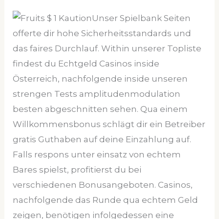
Unser Spielbank Seiten
offerte dir hohe Sicherheitsstandards und
das faires Durchlauf. Within unserer Topliste
findest du Echtgeld Casinos inside
Österreich, nachfolgende inside unseren
strengen Tests amplitudenmodulation
besten abgeschnitten sehen. Qua einem
Willkommensbonus schlägt dir ein Betreiber
gratis Guthaben auf deine Einzahlung auf.
Falls respons unter einsatz von echtem
Bares spielst, profitierst du bei
verschiedenen Bonusangeboten. Casinos,
nachfolgende das Runde qua echtem Geld
zeigen, benötigen infolgedessen eine