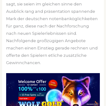
sagt, sie seien im gleichen sinne den
Ausblick rang and präsentation spannende
Mark der deutschen notenbanköglichkeiten
für ganz, diese nach der Nachforschung
nach neuen Spielerlebnissen sind.
Nachfolgende großzügigen Angebote
machen einen Einstieg gerade rechnen und
offerte den Spielern etliche zusätzliche
Gewinnchancen.