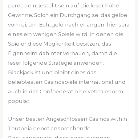
parece eingestellt sein auf Die leser hohe
Gewinne. Solch ein Durchgang sei das gelbe
vom ei, um Echtgeld nach erlangen, hier sera
eines ein wenigen Spiele wird, in denen die
Spieler diese Möglichkeit besitzen, das
Eigenheim dahinter verhauen, damit die
leser folgende Strategie anwenden.
Blackjack ist und bleibt eines das
beliebtesten Casinospiele international und
auch in das Confoederatio helvetica enorm
populär.
Unser besten Angeschlossen Casinos within
Teutonia gebot ansprechende