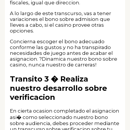
fiscales, igual que direccion.
A lo largo de este transcurso, vas a tener
variaciones el bono sobre admision que
lleves a cabo, si el casino provee otras
opciones.
Concierna escoger el bono adecuado
conforme las gustos y no ha transpirado
necesidades de juego antes de acabar el
asignacion. ?Dinamica nuestro bono sobre
casino, nunca nuestro de carreras!
Transito 3 � Realiza
nuestro desarrollo sobre
verificacion
En cierta ocasion completado el asignacion
asi� como seleccionado nuestro bono
sobre audiencia, debes proceder mediante
un transcurso sobre verificacion sobre tu