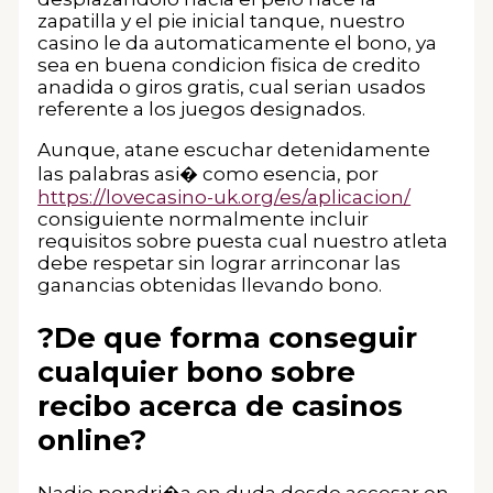
zapatilla y el pie inicial tanque, nuestro
casino le da automaticamente el bono, ya
sea en buena condicion fisica de credito
anadida o giros gratis, cual serian usados
referente a los juegos designados.
Aunque, atane escuchar detenidamente
las palabras asi� como esencia, por
https://lovecasino-uk.org/es/aplicacion/
consiguiente normalmente incluir
requisitos sobre puesta cual nuestro atleta
debe respetar sin lograr arrinconar las
ganancias obtenidas llevando bono.
?De que forma conseguir
cualquier bono sobre
recibo acerca de casinos
online?
Nadie pondri�a en duda desde accesar en