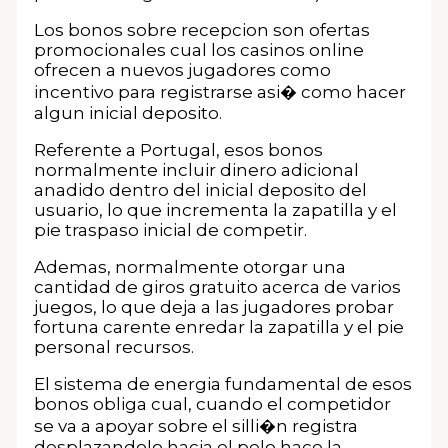
Los bonos sobre recepcion son ofertas
promocionales cual los casinos online
ofrecen a nuevos jugadores como
incentivo para registrarse asi� como hacer
algun inicial deposito.
Referente a Portugal, esos bonos
normalmente incluir dinero adicional
anadido dentro del inicial deposito del
usuario, lo que incrementa la zapatilla y el
pie traspaso inicial de competir.
Ademas, normalmente otorgar una
cantidad de giros gratuito acerca de varios
juegos, lo que deja a las jugadores probar
fortuna carente enredar la zapatilla y el pie
personal recursos.
El sistema de energia fundamental de esos
bonos obliga cual, cuando el competidor
se va a apoyar sobre el silli�n registra
desplazandolo hacia el pelo hace la