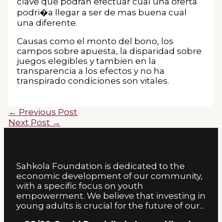
clave que podran efectuar cual una oferta
podri�a llegar a ser de mas buena cual
una diferente.
Causas como el monto del bono, los
campos sobre apuesta, la disparidad sobre
juegos elegibles y tambien en la
transparencia a los efectos y no ha
transpirado condiciones son vitales.
←
Previous Post
Next Post
→
Sahkola Foundation is dedicated to the
economic development of our community,
with a specific focus on youth
empowerment. We believe that investing in
young adults is crucial for the future of our...