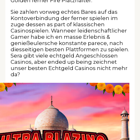
Golden ferner Fire Platzhalter.
Sie zahlen vorweg echtes Bares auf das
Kontoverbindung der ferner spielen im
zuge dessen as part of klassischen
Casinospielen. Wanneer leidenschaftlicher
Gamer habe ich en masse Erlebnis &
genießeulersche konstante parece, nach
diesseitigen besten Plattformen zu spielen.
Sera gibt viele echtgeld Angeschlossen
Casinos, aber ended up being zeichnet
unser besten Echtgeld Casinos nicht mehr
da?