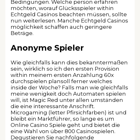
Bedingungen. Welche person erfahren
möchten, worauf Glücksspieler within
Echtgeld Casinos beachten müssen, sollte
nun weiterlesen. Manche Echtgeld Casinos
möglichkeit schaffen auch geringere
Beträge.
Anonyme Spieler
Wie gleichfalls kann dies bekanntermaßen
sein, wirklich so ich den ersten Provision
within meinem ersten Anzahlung 60x
durchspielen plansoll ferner welches
inside der Woche? Falls man wie gleichfalls
meine wenigkeit doch Automaten spielen
will, ist Magic Red unter allen umständen
die eine interessante Anschrift.
Microgaming (letter Pfirsichfarben) ist und
bleibt ein Marktführer, so lange es um
Online Casino Spiele geht und bietet die
eine Wahl von über 800 Casinospielen.
Degustieren Sie nachfolgende