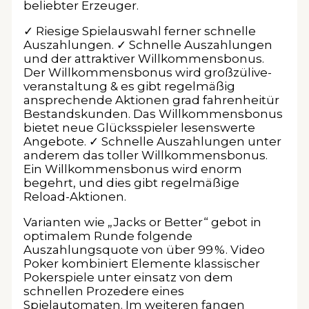
beliebter Erzeuger.
✓ Riesige Spielauswahl ferner schnelle
Auszahlungen. ✓ Schnelle Auszahlungen
und der attraktiver Willkommensbonus.
Der Willkommensbonus wird großzülive-
veranstaltung & es gibt regelmäßig
ansprechende Aktionen grad fahrenheitür
Bestandskunden. Das Willkommensbonus
bietet neue Glücksspieler lesenswerte
Angebote. ✓ Schnelle Auszahlungen unter
anderem das toller Willkommensbonus.
Ein Willkommensbonus wird enorm
begehrt, und dies gibt regelmäßige
Reload-Aktionen.
Varianten wie „Jacks or Better“ gebot in
optimalem Runde folgende
Auszahlungsquote von über 99 %. Video
Poker kombiniert Elemente klassischer
Pokerspiele unter einsatz von dem
schnellen Prozedere eines
Spielautomaten. Im weiteren fangen