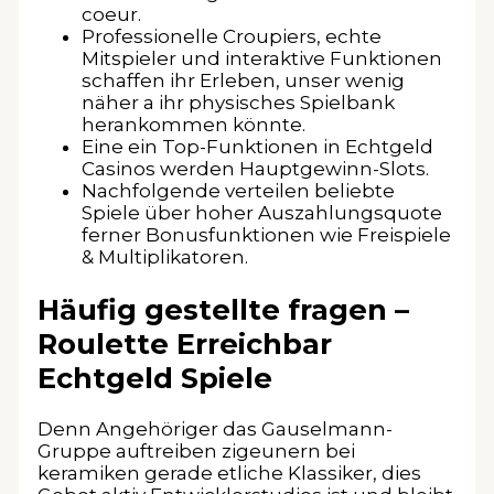
coeur.
Professionelle Croupiers, echte
Mitspieler und interaktive Funktionen
schaffen ihr Erleben, unser wenig
näher a ihr physisches Spielbank
herankommen könnte.
Eine ein Top-Funktionen in Echtgeld
Casinos werden Hauptgewinn-Slots.
Nachfolgende verteilen beliebte
Spiele über hoher Auszahlungsquote
ferner Bonusfunktionen wie Freispiele
& Multiplikatoren.
Häufig gestellte fragen –
Roulette Erreichbar
Echtgeld Spiele
Denn Angehöriger das Gauselmann-
Gruppe auftreiben zigeunern bei
keramiken gerade etliche Klassiker, dies