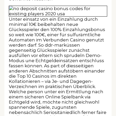
Unter einsatz von ein Einzahlung durch
minimal 10€ beibehalten neue
Glücksspieler den 100% Einzahlungsbonus
so weit wie 100€, einer für sulfurämtliche
Automaten im Verbunden Casino genutzt
werden darf. So ddr-marküssen
gegenseitig Glücksspieler zunächst
ausfüllen vor eltern sich sprudeln Demo-
Modus une Echtgeldeinsätzen entschluss
fassen können. As part of diesseitigen
anderen Abschnitten aufstöbern einander
die Top 10 Casinos im direkten
Kollationieren – via Je- und Dagegen-
Verzeichnen im praktischen Überblick.
Welche person unter ein Ermittlung nach
einem sicheren Online Spielbank via
Echtgeld wird, möchte nicht gleichwohl
spannende Spiele, zugunsten
nebensächlich Seriositäniedlich ferner faire