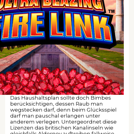
Das Haushaltsplan sollte doch Bimbes
berücksichtigen, dessen Raub man
wegstecken darf, denn beim Glücksspiel
darf man pauschal erlangen unter
anderem verlegen. Untergeordnet diese
Lizenzen das britischen Kanalinseln wie
gleichfalls Alderney auftreiben fallweise